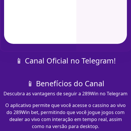
📱 Canal Oficial no Telegram!
📱 Benefícios do Canal
Descubra as vantagens de seguir a 289Win no Telegram
O aplicativo permite que você acesse o cassino ao vivo
do 289Win bet, permitindo que você jogue jogos com
dealer ao vivo com interação em tempo real, assim
como na versão para desktop.