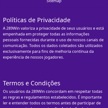
Sitemap
Políticas de Privacidade
A 289Win valoriza a privacidade de seus usuários e está
empenhada em proteger todas as informações
pessoais fornecidas durante o uso de nossos canais de
comunicação. Todos os dados coletados são utilizados
exclusivamente para fins de melhoria contínua da
experiência de nossos jogadores.
Termos e Condições
Os usuários da 289Win concordam em respeitar todas
as regras e regulamentos estabelecidos. É importante
ler e entender todos os termos antes de participar de