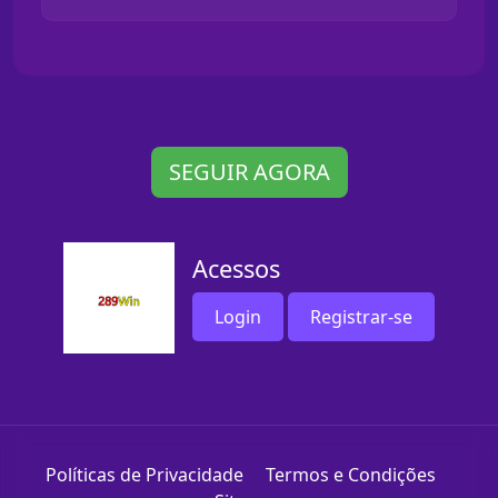
SEGUIR AGORA
Acessos
Login
Registrar-se
Políticas de Privacidade
Termos e Condições