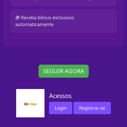
🎁 Receba bônus exclusivos
automaticamente
SEGUIR AGORA
Acessos
Login
Registrar-se