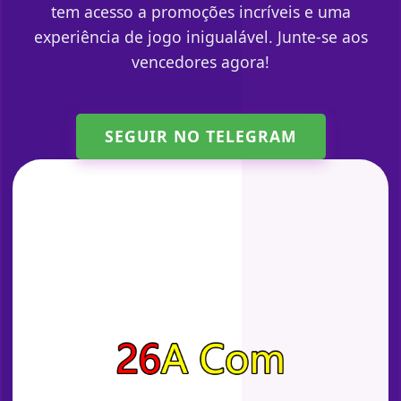
tem acesso a promoções incríveis e uma
experiência de jogo inigualável. Junte-se aos
vencedores agora!
SEGUIR NO TELEGRAM