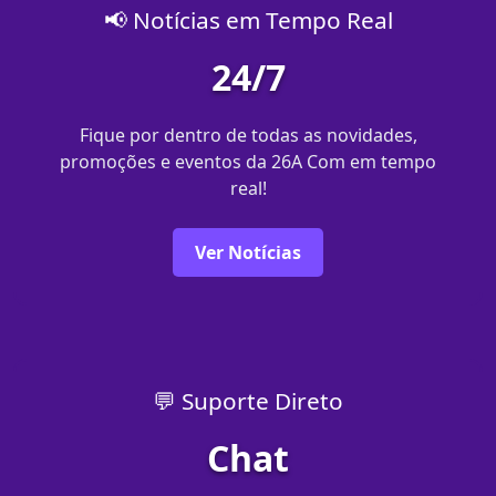
📢 Notícias em Tempo Real
24/7
Fique por dentro de todas as novidades,
promoções e eventos da 26A Com em tempo
real!
Ver Notícias
💬 Suporte Direto
Chat