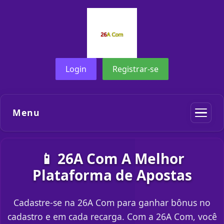
Login
Registrar-se
Menu
📱 26A Com A Melhor
Plataforma de Apostas
Cadastre-se na 26A Com para ganhar bônus no
cadastro e em cada recarga. Com a 26A Com, você