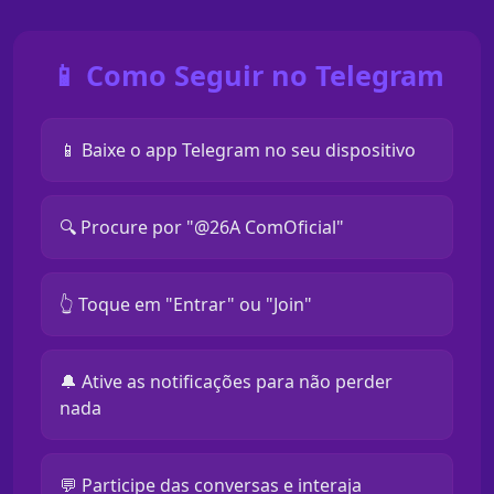
📱 Como Seguir no Telegram
📱 Baixe o app Telegram no seu dispositivo
🔍 Procure por "@26A ComOficial"
👆 Toque em "Entrar" ou "Join"
🔔 Ative as notificações para não perder
nada
💬 Participe das conversas e interaja