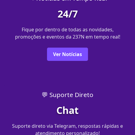
24/7
Fique por dentro de todas as novidades,
promoções e eventos da 237N em tempo real!
Ver Notícias
💬 Suporte Direto
Chat
Suporte direto via Telegram, respostas rápidas e
atendimento personalizado!