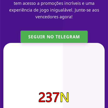
tem acesso a promoções incríveis e uma
experiência de jogo inigualável. Junte-se aos
vencedores agora!
SEGUIR NO TELEGRAM