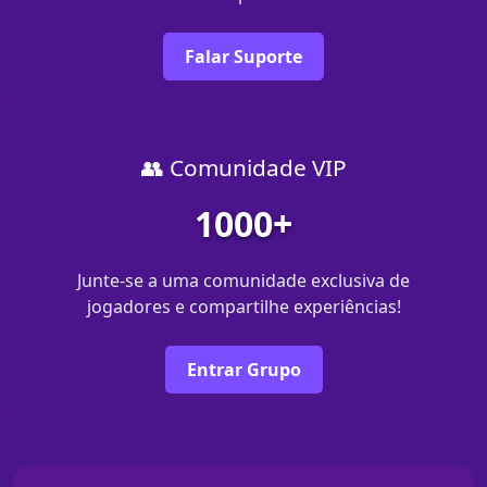
Falar Suporte
👥 Comunidade VIP
1000+
Junte-se a uma comunidade exclusiva de
jogadores e compartilhe experiências!
Entrar Grupo