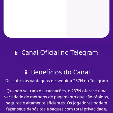
📱 Canal Oficial no Telegram!
📱 Benefícios do Canal
Descubra as vantagens de seguir a 237N no Telegram
Quando se trata de transações, o 237N oferece uma
variedade de métodos de pagamento que são rápidos,
seguros e altamente eficientes. Os jogadores podem
fazer seus depósitos e saques com total privacidade,