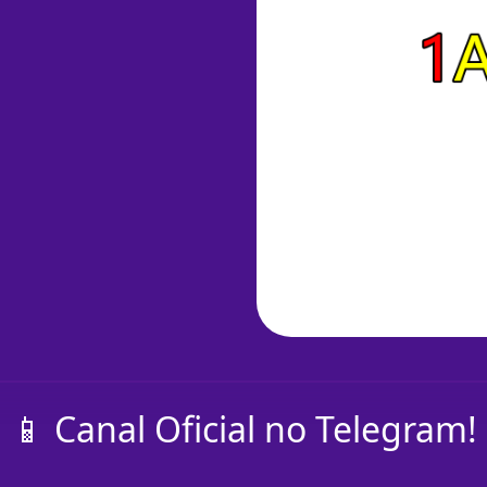
📱 Canal Oficial no Telegram!