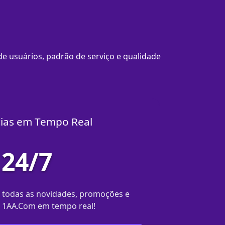
e usuários, padrão de serviço e qualidade
cias em Tempo Real
24/7
e todas as novidades, promoções e
 1AA.Com em tempo real!