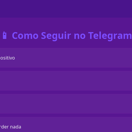
📱 Como Seguir no Telegram
ositivo
erder nada