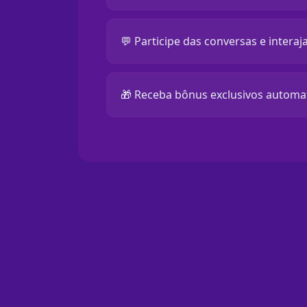
💬 Participe das conversas e interaj
🎁 Receba bônus exclusivos autom