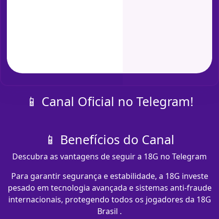
📱 Canal Oficial no Telegram!
📱 Benefícios do Canal
Descubra as vantagens de seguir a 18G no Telegram
Para garantir segurança e estabilidade, a 18G investe
pesado em tecnologia avançada e sistemas anti-fraude
internacionais, protegendo todos os jogadores da 18G
Brasil .