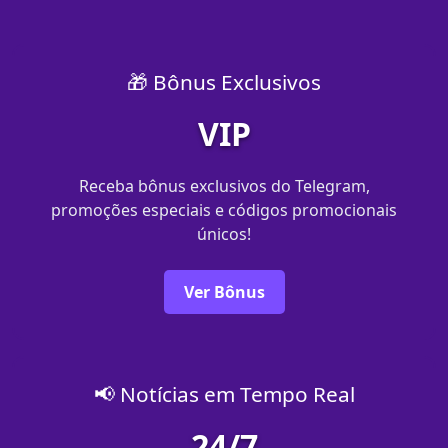
🎁 Bônus Exclusivos
VIP
Receba bônus exclusivos do Telegram,
promoções especiais e códigos promocionais
únicos!
Ver Bônus
📢 Notícias em Tempo Real
24/7