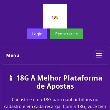
Login
Registrar-se
Menu
📱 18G A Melhor Plataforma
de Apostas
Cadastre-se na 18G para ganhar bônus no
cadastro e em cada recarga. Com a 18G, você tem