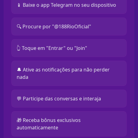
📱 Baixe o app Telegram no seu dispositivo
🔍 Procure por "@188RioOficial"
👆 Toque em "Entrar" ou "Join"
🔔 Ative as notificações para não perder
nada
💬 Participe das conversas e interaja
🎁 Receba bônus exclusivos
automaticamente