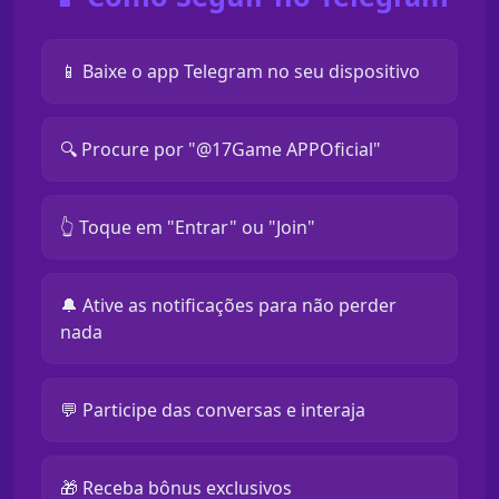
📱 Baixe o app Telegram no seu dispositivo
🔍 Procure por "@17Game APPOficial"
👆 Toque em "Entrar" ou "Join"
🔔 Ative as notificações para não perder
nada
💬 Participe das conversas e interaja
🎁 Receba bônus exclusivos