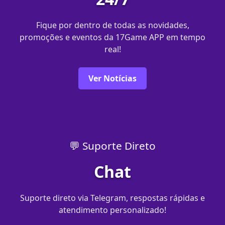
Fique por dentro de todas as novidades,
promoções e eventos da 17Game APP em tempo
real!
Ver Notícias
💬 Suporte Direto
Chat
Suporte direto via Telegram, respostas rápidas e
atendimento personalizado!