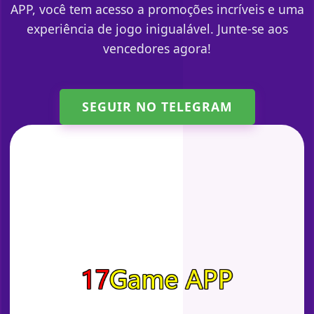
APP, você tem acesso a promoções incríveis e uma
experiência de jogo inigualável. Junte-se aos
vencedores agora!
SEGUIR NO TELEGRAM