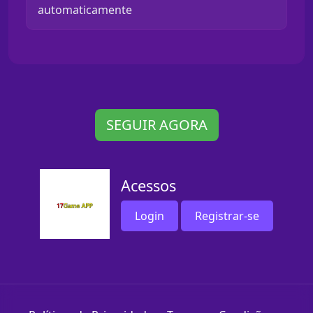
automaticamente
SEGUIR AGORA
Acessos
Login
Registrar-se