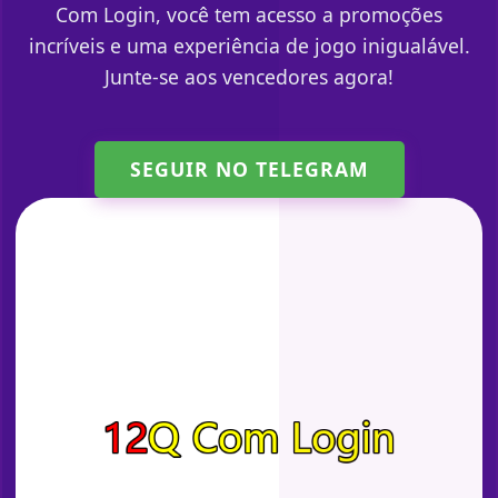
Com Login, você tem acesso a promoções
incríveis e uma experiência de jogo inigualável.
Junte-se aos vencedores agora!
SEGUIR NO TELEGRAM