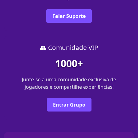
Falar Suporte
👥 Comunidade VIP
1000+
Junte-se a uma comunidade exclusiva de
jogadores e compartilhe experiências!
Entrar Grupo