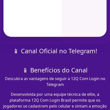
📱 Canal Oficial no Telegram!
📱 Benefícios do Canal
Descubra as vantagens de seguir a 12Q Com Login no
Telegram
Desenvolvida por uma equipe técnica de elite, a
plataforma 12Q Com Login Brasil permite que os
jogadores se cadastrem pelo celular e sintam a emoção