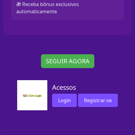
🎁 Receba bônus exclusivos
automaticamente
SEGUIR AGORA
Acessos
Login
Registrar-se