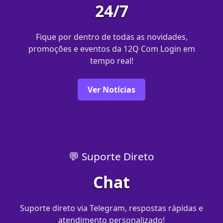
24/7
Fique por dentro de todas as novidades,
promoções e eventos da 12Q Com Login em
tempo real!
Ver Notícias
💬 Suporte Direto
Chat
Suporte direto via Telegram, respostas rápidas e
atendimento personalizado!