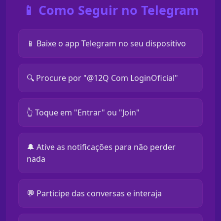
📱 Como Seguir no Telegram
📱 Baixe o app Telegram no seu dispositivo
🔍 Procure por "@12Q Com LoginOficial"
👆 Toque em "Entrar" ou "Join"
🔔 Ative as notificações para não perder
nada
💬 Participe das conversas e interaja