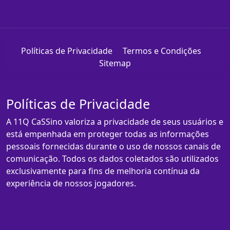
Políticas de Privacidade
Termos e Condições
Sitemap
Políticas de Privacidade
A 11Q CaSSino valoriza a privacidade de seus usuários e
está empenhada em proteger todas as informações
pessoais fornecidas durante o uso de nossos canais de
comunicação. Todos os dados coletados são utilizados
exclusivamente para fins de melhoria contínua da
experiência de nossos jogadores.