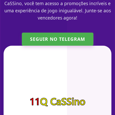
CaSSino, você tem acesso a promoções incríveis e
uma experiência de jogo inigualável. Junte-se aos
vencedores agora!
SEGUIR NO TELEGRAM