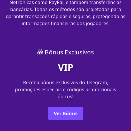
eletrônicas como PayPal, e também transferências
bancárias. Todos os métodos são projetados para
garantir transações rápidas e seguras, protegendo as
informações financeiras dos jogadores.
🎁 Bônus Exclusivos
VIP
Receba bônus exclusivos do Telegram,
promoções especiais e códigos promocionais
únicos!
Ver Bônus