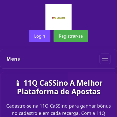
Login
Registrar-se
Menu
📱 11Q CaSSino A Melhor
Plataforma de Apostas
Cadastre-se na 11Q CaSSino para ganhar bônus
no cadastro e em cada recarga. Com a 11Q