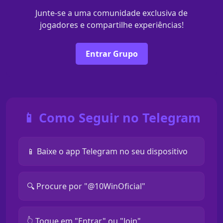
Junte-se a uma comunidade exclusiva de
jogadores e compartilhe experiências!
Entrar Grupo
📱 Como Seguir no Telegram
📱 Baixe o app Telegram no seu dispositivo
🔍 Procure por "@10WinOficial"
👆 Toque em "Entrar" ou "Join"