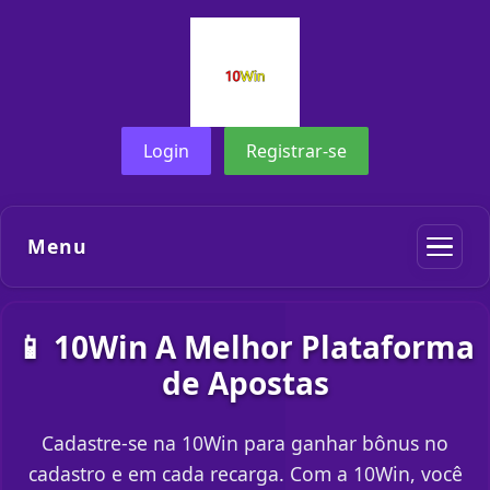
Login
Registrar-se
Menu
📱 10Win A Melhor Plataforma
de Apostas
Cadastre-se na 10Win para ganhar bônus no
cadastro e em cada recarga. Com a 10Win, você