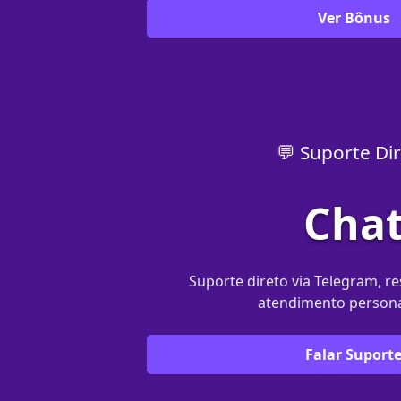
Ver Bônus
💬 Suporte Di
Cha
Suporte direto via Telegram, r
atendimento persona
Falar Suport