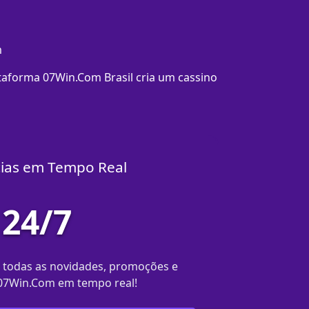
m
ataforma 07Win.Com Brasil cria um cassino
cias em Tempo Real
24/7
e todas as novidades, promoções e
07Win.Com em tempo real!