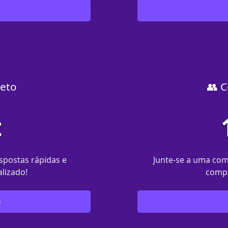
reto
👥 
t
espostas rápidas e
Junte-se a uma com
lizado!
compa
e