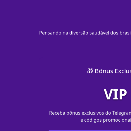
Pensando na diversão saudável dos brasil
🎁 Bônus Exclu
VIP
Receba bônus exclusivos do Telegra
e códigos promocionai