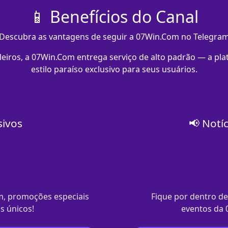
📱 Benefícios do Canal
Descubra as vantagens de seguir a 07Win.Com no Telegra
eiros, a 07Win.Com entrega serviço de alto padrão — a pl
estilo paraíso exclusivo para seus usuários.
sivos
📢 Notí
m, promoções especiais
Fique por dentro d
s únicos!
eventos da 