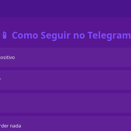
📱 Como Seguir no Telegram
ositivo
"
erder nada